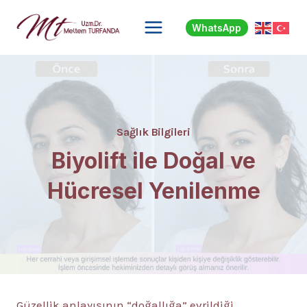
Skip
to
WhatsApp
content
Sağlık Bilgileri
Biyolift ile Doğal ve
Hücresel Yenilenme
Güzellik anlayışının “doğallığa” evrildiği