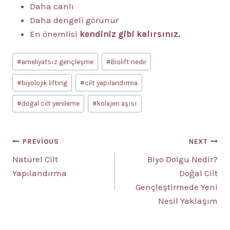
Daha canlı
Daha dengeli görünür
En önemlisi
kendiniz gibi kalırsınız.
Post
#
ameliyatsız gençleşme
#
Biolift nedir
Tags:
#
biyolojik lifting
#
cilt yapılandırma
#
doğal cilt yenileme
#
kolajen aşısı
Yazı
PREVIOUS
NEXT
Natürel Cilt
Biyo Dolgu Nedir?
gezinmesi
Yapılandırma
Doğal Cilt
Gençleştirmede Yeni
Nesil Yaklaşım