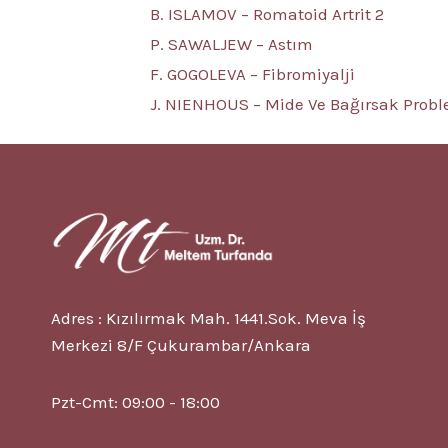
B. ISLAMOV – Romatoid Artrit 2
P. SAWALJEW – Astım
F. GOGOLEVA – Fibromiyalji
J. NIENHOUS – Mide Ve Bağırsak Probl
Adres : Kızılırmak Mah. 1441.Sok. Meva İş
Merkezi 8/F Çukurambar/Ankara
Pzt-Cmt: 09:00 - 18:00