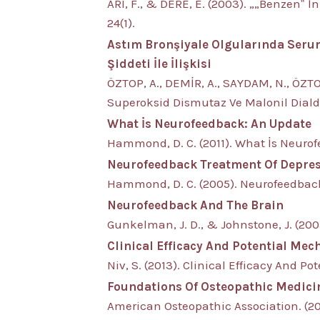
ARI, F., & DERE, E. (2003). „„Benzen‟ İ
24(1).
Astım Bronşiyale Olgularında Serum
Şiddeti İle İlişkisi
ÖZTOP, A., DEMİR, A., SAYDAM, N., ÖZTO
Superoksid Dismutaz Ve Malonil Dialdeh
What İs Neurofeedback: An Update
Hammond, D. C. (2011). What İs Neurof
Neurofeedback Treatment Of Depres
Hammond, D. C. (2005). Neurofeedback 
Neurofeedback And The Brain
Gunkelman, J. D., & Johnstone, J. (200
Clinical Efficacy And Potential Me
Niv, S. (2013). Clinical Efficacy And 
Foundations Of Osteopathic Medici
American Osteopathic Association. (20