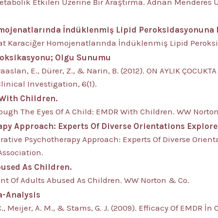
Metabolik Etkileri Üzerine Bir Araştirma. Adnan Menderes Ü
omojenatlarında İndüklenmiş Lipid Peroksidasyonuna 
n Rat Karaciğer Homojenatlarında İndüklenmiş Lipid Peroks
İntoksikasyonu; Olgu Sunumu
Karaaslan, E., Dürer, Z., & Narin, B. (2012). ON AYLIK ÇOCU
nical Investigation, 6(1).
With Children.
 Through The Eyes Of A Child: EMDR With Children. WW Norto
py Approach: Experts Of Diverse Orientations Explor
egrative Psychotherapy Approach: Experts Of Diverse Orien
Association.
used As Children.
ment Of Adults Abused As Children. WW Norton & Co.
a-Analysis
, Meijer, A. M., & Stams, G. J. (2009). Efficacy Of EMDR İn 