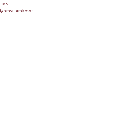
akmak
Sigarayı Bırakmak