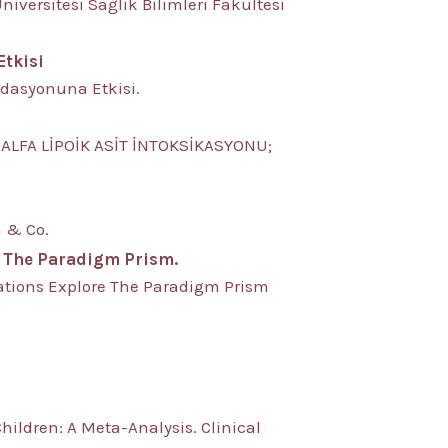
niversitesi Sağlık Bilimleri Fakültesi
Etkisi
idasyonuna Etkisi.
KTA ALFA LİPOİK ASİT İNTOKSİKASYONU;
n & Co.
e The Paradigm Prism.
tations Explore The Paradigm Prism
Children: A Meta-Analysis. Clinical