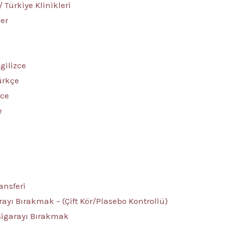
 Türkiye Klinikleri
ler
gilizce
ürkçe
zce
e
ansferi
rayı Bırakmak – (Çift Kör/Plasebo Kontrollü)
Sigarayı Bırakmak