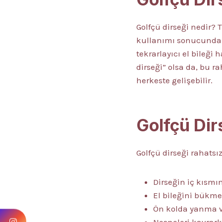
Golfçü dirseği nedir? 
kullanımı sonucunda ol
tekrarlayıcı el bileği 
dirseği” olsa da, bu ra
herkeste gelişebilir.
Golfçü Dirs
Golfçü dirseği rahatsız
Dirseğin iç kısmı
El bileğini bükme
Ön kolda yanma v