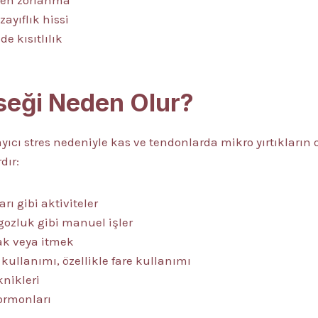
ken zorlanma
ayıflık hissi
de kısıtlılık
seği Neden Olur?
layıcı stres nedeniyle kas ve tendonlarda mikro yırtıklar
dır:
arı gibi aktiviteler
gozluk gibi manuel işler
ak veya itmek
 kullanımı, özellikle fare kullanımı
knikleri
ormonları