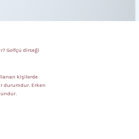
ir? Golfçü dirseği
ullanan kişilerde
bir durumdur. Erken
kündür.