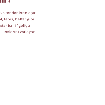
 ve tendonların aşırı
 tenis, halter gibi
kadar ismi “golfçü
ol kaslarını zorlayan