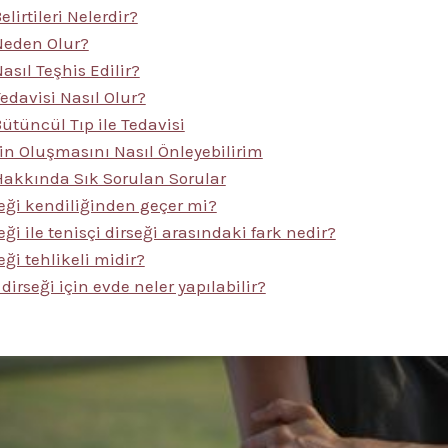
elirtileri Nelerdir?
 Neden Olur?
asıl Teşhis Edilir?
Tedavisi Nasıl Olur?
Bütüncül Tıp ile Tedavisi
nin Oluşmasını Nasıl Önleyebilirim
 Hakkında Sık Sorulan Sorular
seği kendiliğinden geçer mi?
eği ile tenisçi dirseği arasındaki fark nedir?
eği tehlikeli midir?
 dirseği için evde neler yapılabilir?