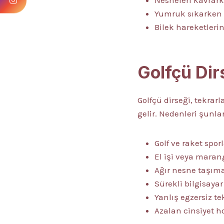
Nesneleri kavrar
Yumruk sıkarken z
Bilek hareketlerin
Golfçü Dir
Golfçü dirseği, tekrar
gelir. Nedenleri şunlar
Golf ve raket sporl
El işi veya maran
Ağır nesne taşım
Sürekli bilgisayar
Yanlış egzersiz te
Azalan cinsiyet h