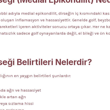
Tıbbi adıyla medial epikondilit, dirseğin iç kısmındaki kas
uşan inflamasyon ve hassasiyettir. Genelde golf, beyzbol,
hareketleri içeren aktiviteler sonucu ortaya çıkar. Her ne 
hatsızlık sadece golf oynayanlarda değil, el bileği ve ön k
eği Belirtileri Nelerdir?
lığının en yaygın belirtileri şunlardır:
nda ağrı ve hassasiyet
kle artan ağrı
eya sızlama hissi