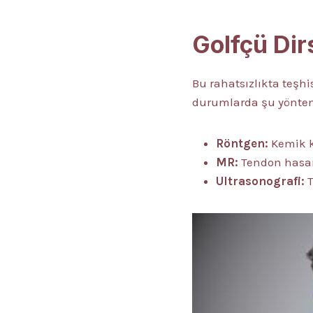
Golfçü Dirs
Bu rahatsızlıkta teşhi
durumlarda şu yönteml
Röntgen:
Kemik k
MR:
Tendon hasar
Ultrasonografi: