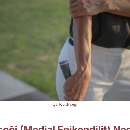
golfçü dirseği
seği (Medial Epikondilit) Ne