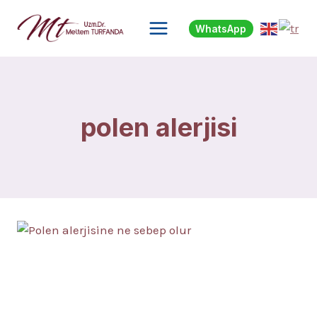
Skip
to
WhatsApp
content
polen alerjisi