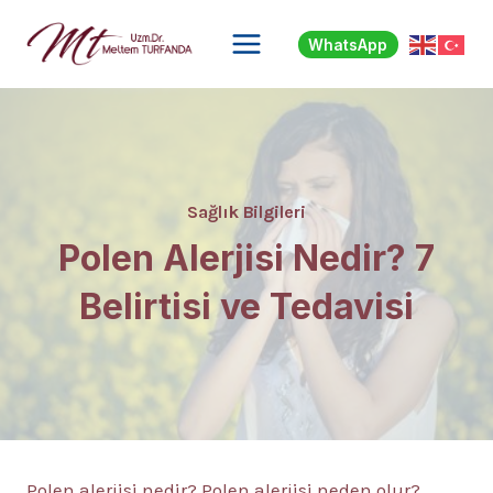
Skip
to
WhatsApp
content
Sağlık Bilgileri
Polen Alerjisi Nedir? 7
Belirtisi ve Tedavisi
Polen alerjisi nedir? Polen alerjisi neden olur?