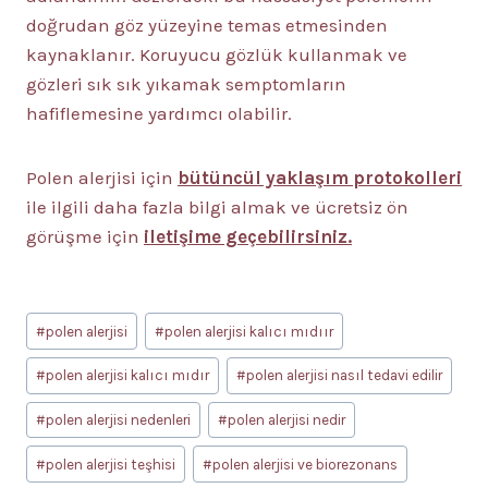
doğrudan göz yüzeyine temas etmesinden
kaynaklanır. Koruyucu gözlük kullanmak ve
gözleri sık sık yıkamak semptomların
hafiflemesine yardımcı olabilir.
Polen alerjisi için
bütüncül yaklaşım protokolleri
ile ilgili daha fazla bilgi almak ve ücretsiz ön
görüşme için
iletişime geçebilirsiniz.
Post
#
polen alerjisi
#
polen alerjisi kalıcı mıdıır
Tags:
#
polen alerjisi kalıcı mıdır
#
polen alerjisi nasıl tedavi edilir
#
polen alerjisi nedenleri
#
polen alerjisi nedir
#
polen alerjisi teşhisi
#
polen alerjisi ve biorezonans