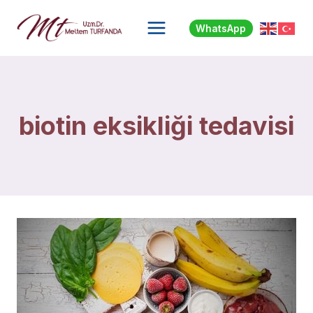
Skip
to
WhatsApp
content
biotin eksikliği tedavisi