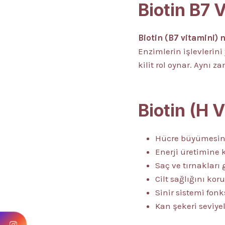
Biotin B7 
Biotin (B7 vitamini) 
Enzimlerin işlevlerin
kilit rol oynar. Aynı z
Biotin (H 
Hücre büyümesini
Enerji üretimine 
Saç ve tırnakları 
Cilt sağlığını koru
Sinir sistemi fonk
Kan şekeri seviye