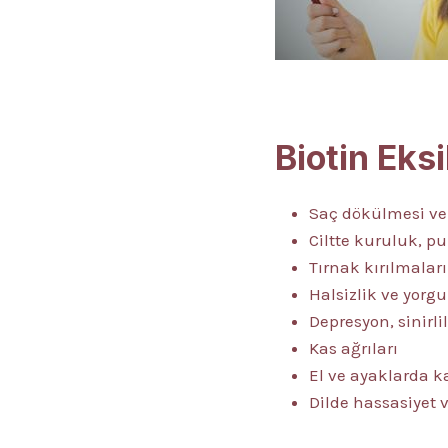
Biotin Eksi
Saç dökülmesi ve
Ciltte kuruluk, p
Tırnak kırılmaları
Halsizlik ve yorg
Depresyon, sinirli
Kas ağrıları
El ve ayaklarda 
Dilde hassasiyet 