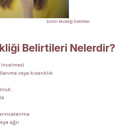
biotin eksikliği belirtileri
kliği Belirtileri Nelerdir?
 incelmesi
ullanma veya kızarıklık
unluk
lik
karıncalanma
veya ağrı