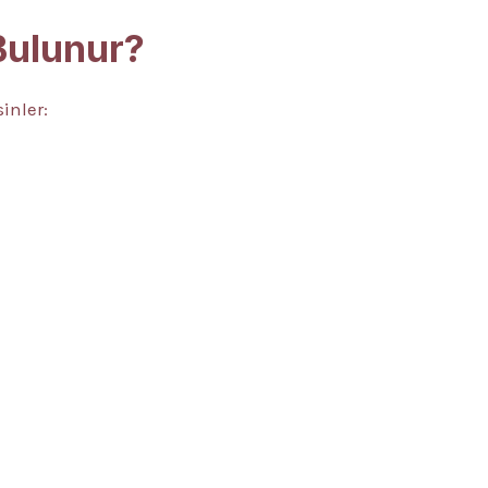
 Bulunur?
inler: