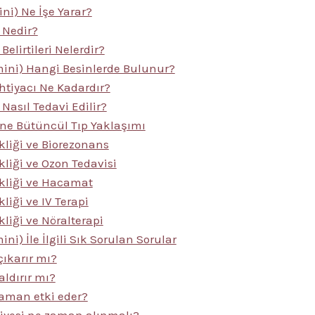
ini) Ne İşe Yarar?
i Nedir?
 Belirtileri Nelerdir?
amini) Hangi Besinlerde Bulunur?
htiyacı Ne Kadardır?
 Nasıl Tedavi Edilir?
ğine Bütüncül Tıp Yaklaşımı
kliği ve Biorezonans
kliği ve Ozon Tedavisi
ikliği ve Hacamat
kliği ve IV Terapi
kliği ve Nöralterapi
ini) İle İlgili Sık Sorulan Sorular
çıkarır mı?
 aldırır mı?
zaman etki eder?
viyesi ne zaman alınmalı?