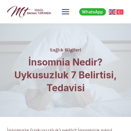
Skip
to
WhatsApp
content
Sağlık Bilgileri
İnsomnia Nedir?
Uykusuzluk 7 Belirtisi,
Tedavisi
İnsomnia (Uykusuzluk) nedir? İnsomnia nasıl