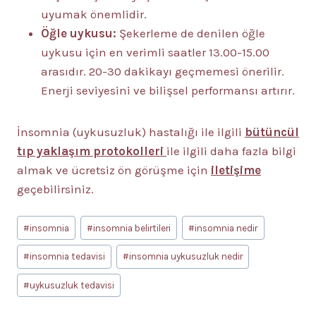
uyumak önemlidir.
Öğle uykusu:
Şekerleme de denilen öğle
uykusu için en verimli saatler 13.00-15.00
arasıdır. 20-30 dakikayı geçmemesi önerilir.
Enerji seviyesini ve bilişsel performansı artırır.
İnsomnia (uykusuzluk) hastalığı ile ilgili
bütüncül
tıp yaklaşım protokolleri
ile ilgili daha fazla bilgi
almak ve ücretsiz ön görüşme için
iletişime
geçebilirsiniz.
Post
#
insomnia
#
insomnia belirtileri
#
insomnia nedir
Tags:
#
insomnia tedavisi
#
insomnia uykusuzluk nedir
#
uykusuzluk tedavisi