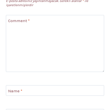
E-posta adresiniz yayınlanmayacak.
Gerekli alanlar
*
ile
işaretlenmişlerdir
Comment
*
Name
*