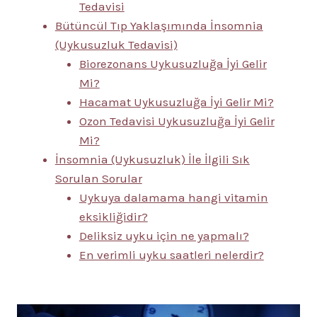
Tedavisi
Bütüncül Tıp Yaklaşımında İnsomnia
(Uykusuzluk Tedavisi)
Biorezonans Uykusuzluğa İyi Gelir
Mi?
Hacamat Uykusuzluğa İyi Gelir Mi?
Ozon Tedavisi Uykusuzluğa İyi Gelir
Mi?
İnsomnia (Uykusuzluk) İle İlgili Sık
Sorulan Sorular
Uykuya dalamama hangi vitamin
eksikliğidir?
Deliksiz uyku için ne yapmalı?
En verimli uyku saatleri nelerdir?