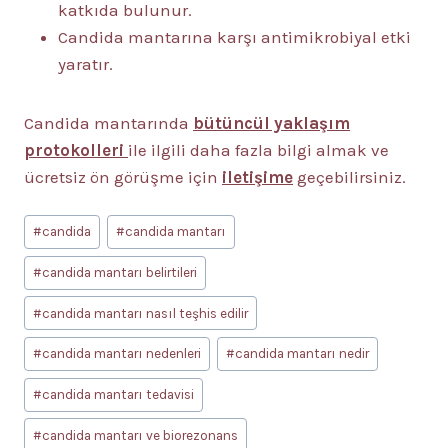
katkıda bulunur.
Candida mantarına karşı antimikrobiyal etki
yaratır.
Candida mantarında
bütüncül yaklaşım
protokolleri
ile ilgili daha fazla bilgi almak ve
ücretsiz ön görüşme için
iletişime
geçebilirsiniz.
Post
#
candida
#
candida mantarı
Tags:
#
candida mantarı belirtileri
#
candida mantarı nasıl teşhis edilir
#
candida mantarı nedenleri
#
candida mantarı nedir
#
candida mantarı tedavisi
#
candida mantarı ve biorezonans