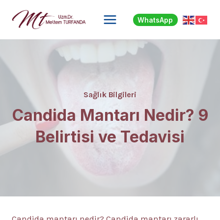
Skip
to
WhatsApp
content
Sağlık Bilgileri
Candida Mantarı Nedir? 9
Belirtisi ve Tedavisi
Candida mantarı nedir? Candida mantarı zararlı