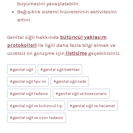
büyümesini yavaşlatabilir.
Bağışıklık sistemi hücrelerinin aktivitesini
artırır.
Genital siğil hakkında
bütüncül yaklaşım
protokolleri
ile ilgili daha fazla bilgi almak ve
ücretsiz ön görüşme için
iletişime
geçebilirsiniz.
Post
#
genital siğil
#
genital siğil belirtileri
Tags:
#
genital siğil hpv mi
#
genital siğil nedir
#
genital siğil tedavisi
#
genital siğil ve biorezonans
#
genital siğil ve bütüncül tıp
#
genital siğil ve hacamat
#
genital siğil ve ozon tedavisi