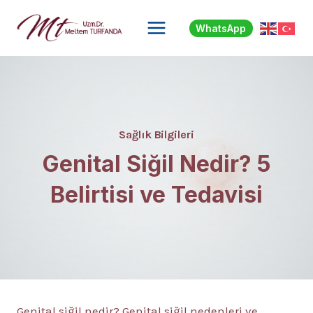
Skip
to
WhatsApp
content
Sağlık Bilgileri
Genital Siğil Nedir? 5
Belirtisi ve Tedavisi
Genital siğil nedir? Genital siğil nedenleri ve