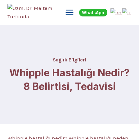
Skip
to
WhatsApp
content
Sağlık Bilgileri
Whipple Hastalığı Nedir?
8 Belirtisi, Tedavisi
Whipple hastalığı nedir? Whipple hastalığı neden