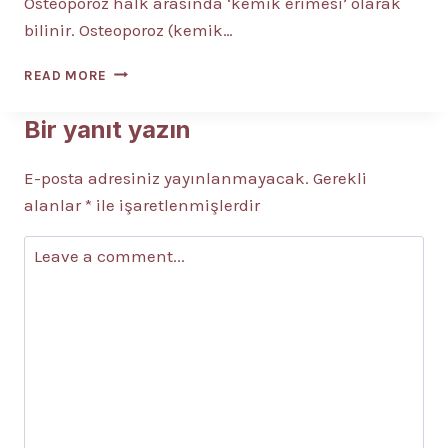
Osteoporoz halk arasında ‘kemik erimesi’ olarak
bilinir. Osteoporoz (kemik…
OSTEOPOROZ
READ MORE
(KEMIK
ERIMESI)
Bir yanıt yazın
NEDIR?
5
E-posta adresiniz yayınlanmayacak.
BELIRTISI?
Gerekli
TEDAVISI?
alanlar
*
ile işaretlenmişlerdir