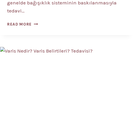
genelde bağışıklık sisteminin baskılanmasıyla
tedavi…
OTOIMMÜN
READ MORE
HASTALIKLARI
BASKILAMAK
MI,
DENGELEMEK
MI?