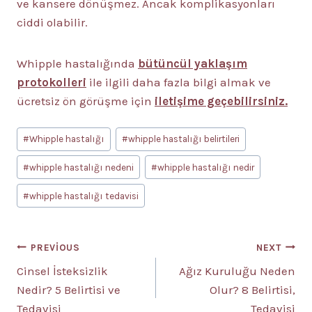
ve kansere dönüşmez. Ancak komplikasyonları
ciddi olabilir.
Whipple hastalığında
bütüncül yaklaşım
protokolleri
ile ilgili daha fazla bilgi almak ve
ücretsiz ön görüşme için
iletişime geçebilirsiniz.
Post
#
Whipple hastalığı
#
whipple hastalığı belirtileri
Tags:
#
whipple hastalığı nedeni
#
whipple hastalığı nedir
#
whipple hastalığı tedavisi
Yazı
PREVIOUS
NEXT
Cinsel İsteksizlik
Ağız Kuruluğu Neden
gezinmesi
Nedir? 5 Belirtisi ve
Olur? 8 Belirtisi,
Tedavisi
Tedavisi