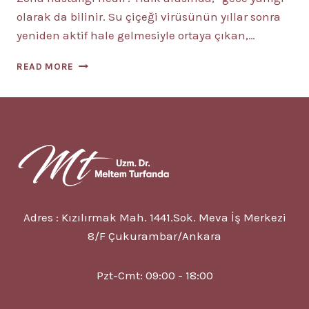
olarak da bilinir. Su çiçeği virüsünün yıllar sonra
yeniden aktif hale gelmesiyle ortaya çıkan,…
ZONA
READ MORE
HASTALIĞI
NEDIR?
5
BELIRTISI?
TEDAVISI?
Adres : Kızılırmak Mah. 1441.Sok. Meva İş Merkezi
8/F Çukurambar/Ankara
Pzt-Cmt: 09:00 - 18:00