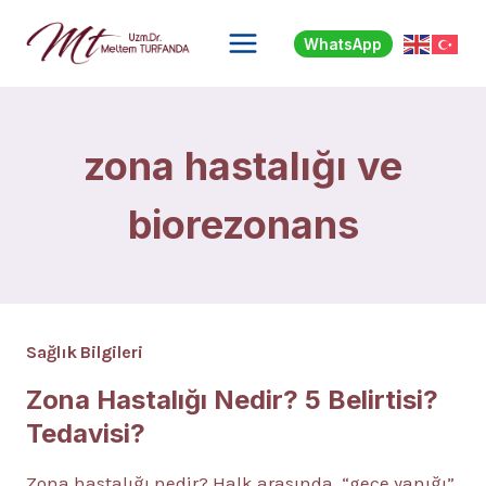
Skip
to
WhatsApp
content
zona hastalığı ve
biorezonans
Sağlık Bilgileri
Zona Hastalığı Nedir? 5 Belirtisi?
Tedavisi?
Zona hastalığı nedir? Halk arasında, “gece yanığı”