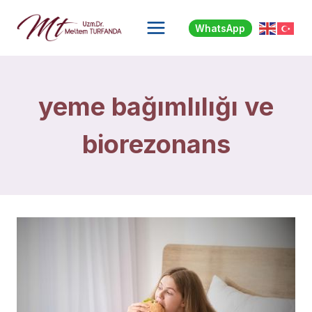
Skip
to
WhatsApp
content
yeme bağımlılığı ve
biorezonans