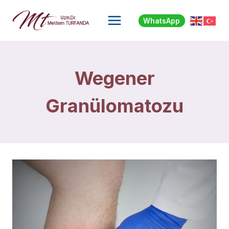
Skip
to
WhatsApp
content
Wegener
Granülomatozu