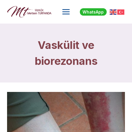
Skip
to
WhatsApp
content
Vaskülit ve
biorezonans