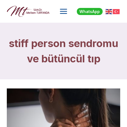
Skip
to
WhatsApp
content
stiff person sendromu
ve bütüncül tıp