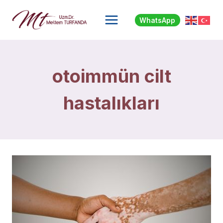
Skip
to
WhatsApp
content
otoimmün cilt
hastalıkları