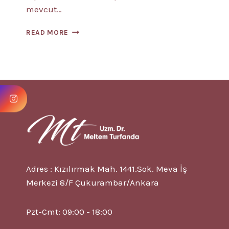
mevcut…
MINDFULNESS
READ MORE
NEDIR?
5
ETKILI
MINDFULNESS
EGZERSIZI
Adres : Kızılırmak Mah. 1441.Sok. Meva İş
Merkezi 8/F Çukurambar/Ankara
Pzt-Cmt: 09:00 - 18:00