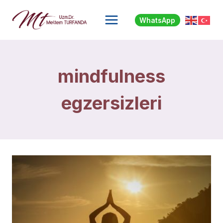
Skip
to
WhatsApp
content
mindfulness
egzersizleri