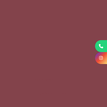
KVKK Başvuru Formu
Çerez Politikası
Gizlilik Metni