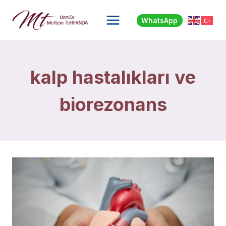
Skip
to
WhatsApp
content
kalp hastalıkları ve
biorezonans