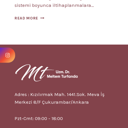
sistemi boyunca iltihaplanmalara…
İNFLAMATUAR
READ MORE
BAĞIRSAK
HASTALIĞI
NEDIR?
8
BELIRTISI
Adres : Kızılırmak Mah. 1441.Sok. Meva İş
Merkezi 8/F Çukurambar/Ankara
Pzt-Cmt: 09:00 - 18:00