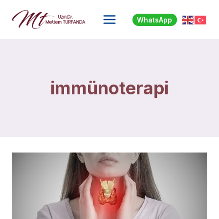
Skip
to
WhatsApp
content
immünoterapi