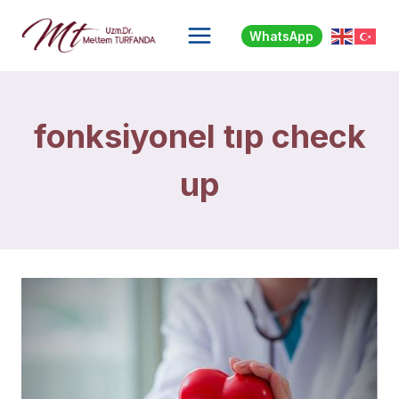
Skip
to
WhatsApp
content
fonksiyonel tıp check
up