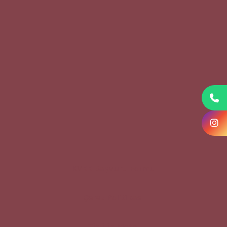
KVKK Başvuru Formu
Çerez Politikası
Gizlilik Metni