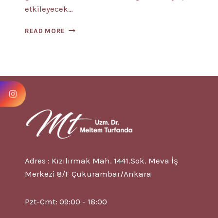
etkileyecek…
DEMANS
READ MORE
(BUNAMA)
NEDIR?
9
BELIRTISI
VE
TEDAVISI
Adres : Kızılırmak Mah. 1441.Sok. Meva İş
Merkezi 8/F Çukurambar/Ankara
Pzt-Cmt: 09:00 - 18:00