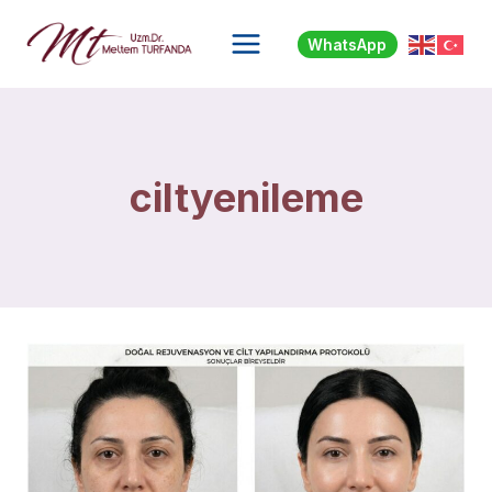
Skip
to
WhatsApp
content
ciltyenileme