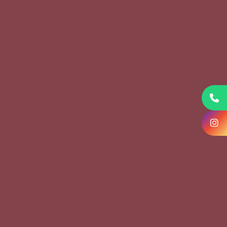
KVKK Başvuru Formu
Çerez Politikası
Gizlilik Metni