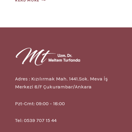
READ MORE
CILT
YAPILANDIRMA
Adres : Kızılırmak Mah. 1441.Sok. Meva İş
Merkezi 8/F Çukurambar/Ankara
Pzt-Cmt: 09:00 - 18:00
Tel: 0539 707 15 44