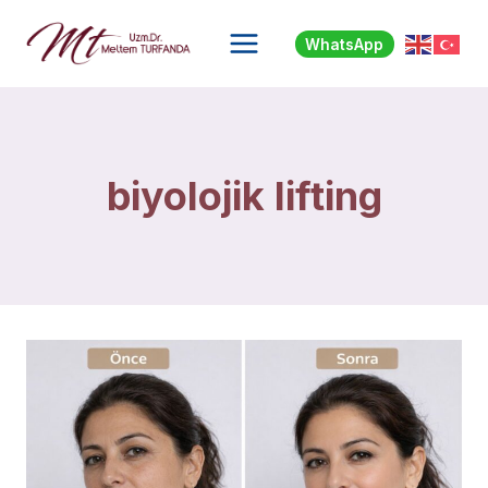
Skip
to
WhatsApp
content
biyolojik lifting