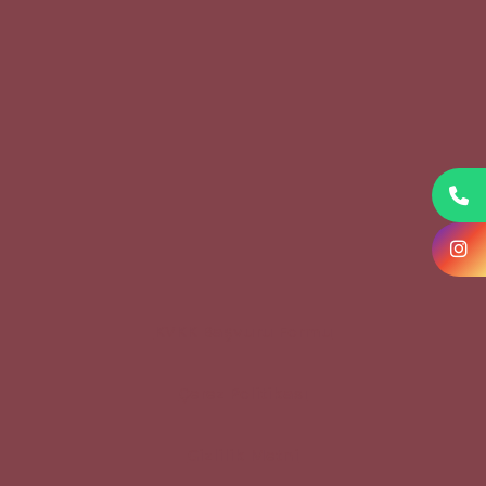
KVKK Başvuru Formu
Çerez Politikası
Gizlilik Metni