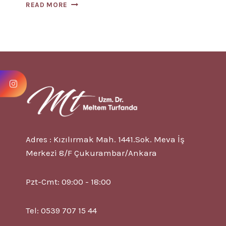
ADET
READ MORE
SANCISI
NEDIR?
6
BELIRTISI
VE
TEDAVISI?
Adres : Kızılırmak Mah. 1441.Sok. Meva İş
Merkezi 8/F Çukurambar/Ankara
Pzt-Cmt: 09:00 - 18:00
Tel: 0539 707 15 44