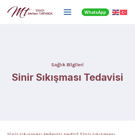
Skip
to
WhatsApp
content
Sağlık Bilgileri
Sinir Sıkışması Tedavisi
Sinir sıkışması tedavisi nedir? Sinir sıkışması