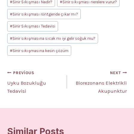
#
Sinir Sıkışması Nedir?
#
Sinir sıkışması nerelere vurur?
#
Sinir sıkışması röntgende çıkar mı?
#
Sinir Sıkışması Tedavisi
#
Sinir sıkışmasına sıcak mı iyi gelir soğuk mu?
#
Sinir sıkışmasına kesin çözüm
Yazı
PREVIOUS
NEXT
Uyku Bozukluğu
Biorezonans Elektrikli
gezinmesi
Tedavisi
Akupunktur
Similar Posts