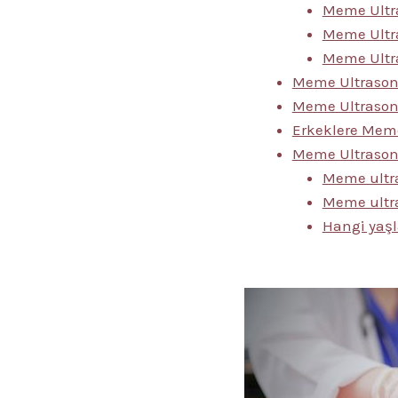
Meme Ultr
Meme Ultra
Meme Ultr
Meme Ultrason
Meme Ultrason
Erkeklere Meme
Meme Ultrasonu 
Meme ultr
Meme ultra
Hangi yaşl