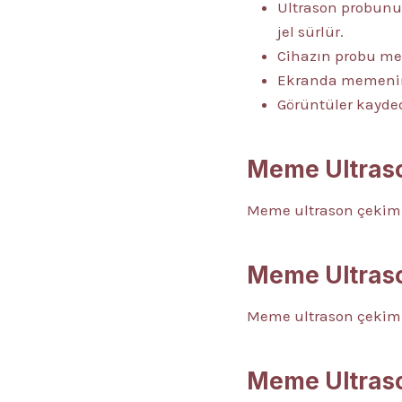
Ultrason probunun
jel sürlür.
Cihazın probu mem
Ekranda memenin i
Görüntüler kayded
Meme Ultraso
Meme ultrason çekimi 
Meme Ultras
Meme ultrason çekimin
Meme Ultraso