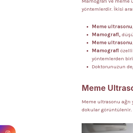
Mamografi ve meme ul
yöntemlerdir. İkisi ara
Meme ultrasonu
Mamografi,
düşü
Meme ultrasonu
Mamografi
özell
yöntemlerden biri
Doktorunuzun değ
Meme Ultraso
Meme ultrasonu ağrı y
dokular görüntülenir. 