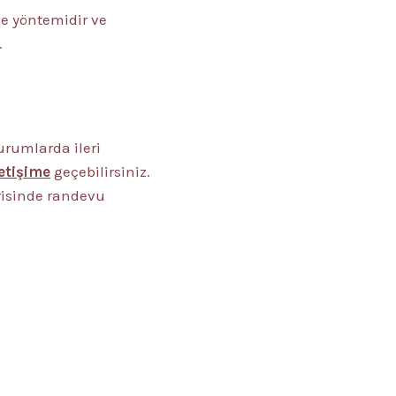
e yöntemidir ve
.
rumlarda ileri
letişime
geçebilirsiniz.
risinde randevu