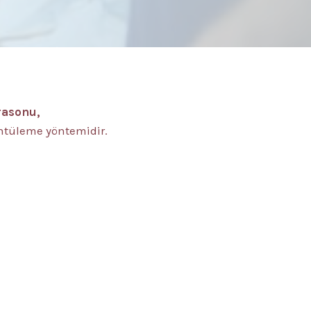
rasonu,
ntüleme yöntemidir.