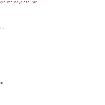
için memeye özel bir
ır.
ar.