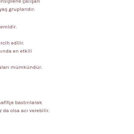
nsiplerle çalışan
yaş gruplarıdır.
emidir.
cih edilir.
ında en etkili
maları mümkündür.
fifçe bastırılarak
da olsa acı verebilir.