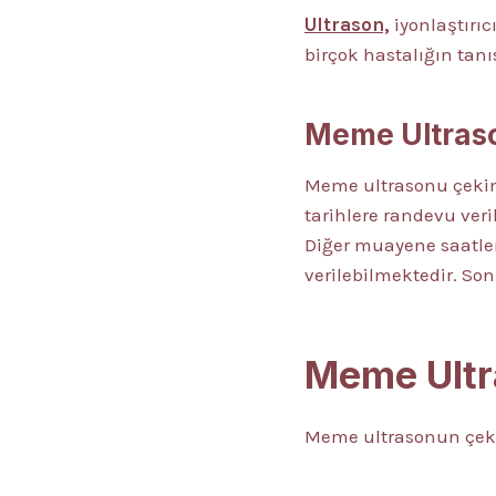
Ultrason,
iyonlaştırı
birçok hastalığın tan
Meme Ultraso
Meme ultrasonu çekimi
tarihlere randevu ver
Diğer muayene saatler
verilebilmektedir. Son
Meme Ultr
Meme ultrasonun çeki