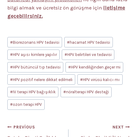
bilgi almak ve ücretsiz ön görüşme için
iletişime
geçebilirsiniz.
Post
#
Biorezonans HPV tedavisi
#
hacamat HPV tedavisi
Tags:
#
HPV aşısı kimlere yapılır
#
HPV belirtileri ve tedavisi
#
HPV bütüncül tıp tedavisi
#
HPV kendiliğinden geçer mi
#
HPV pozitif nelere dikkat edilmeli
#
HPV virüsü kalıcı mı
#
IV terapi HPV bağışıklık
#
nöralterapi HPV desteği
#
ozon terapi HPV
Yazı
PREVIOUS
NEXT