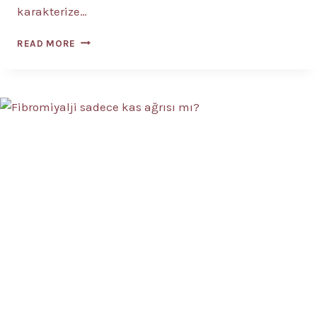
karakterize…
KRONIK
READ MORE
HEPATIT
NEDIR?
9
BELIRTISI?
TEDAVISI?