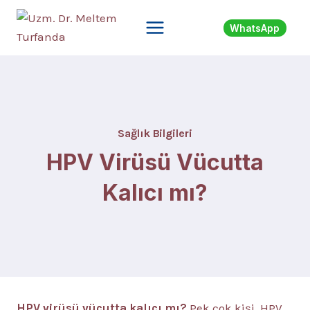
Skip
to
WhatsApp
content
Sağlık Bilgileri
HPV Virüsü Vücutta
Kalıcı mı?
HPV virüsü vücutta kalıcı mı?
Pek çok kişi, HPV