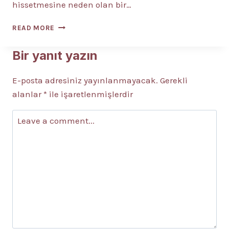
hissetmesine neden olan bir…
VERTIGO
READ MORE
NEDIR?
7
Bir yanıt yazın
BELIRTISI
VE
E-posta adresiniz yayınlanmayacak.
TEDAVISI?
Gerekli
alanlar
*
ile işaretlenmişlerdir