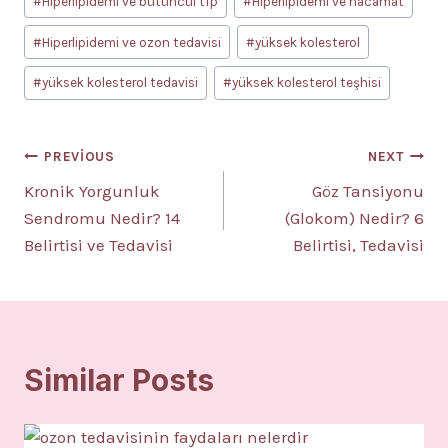
#
Hiperlipidemi ve bütüncül tıp
#
Hiperlipidemi ve hacamat
#
Hiperlipidemi ve ozon tedavisi
#
yüksek kolesterol
#
yüksek kolesterol tedavisi
#
yüksek kolesterol teşhisi
Yazı
PREVIOUS
NEXT
Kronik Yorgunluk
Göz Tansiyonu
gezinmesi
Sendromu Nedir? 14
(Glokom) Nedir? 6
Belirtisi ve Tedavisi
Belirtisi, Tedavisi
Similar Posts