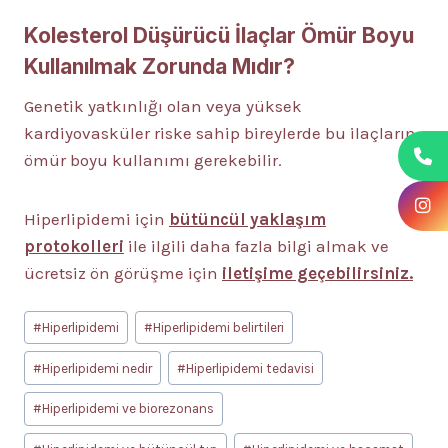
Kolesterol Düşürücü İlaçlar Ömür Boyu
Kullanılmak Zorunda Mıdır?
Genetik yatkınlığı olan veya yüksek
kardiyovasküler riske sahip bireylerde bu ilaçların
ömür boyu kullanımı gerekebilir.
Hiperlipidemi için
bütüncül yaklaşım
protokolleri
ile ilgili daha fazla bilgi almak ve
ücretsiz ön görüşme için
iletişime geçebilirsiniz.
Post
#
Hiperlipidemi
#
Hiperlipidemi belirtileri
Tags:
#
Hiperlipidemi nedir
#
Hiperlipidemi tedavisi
#
Hiperlipidemi ve biorezonans