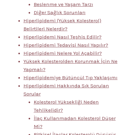
Beslenme ve Yaşam Tarzı
Diğer Sağlık Sorunları
Hiperlipidemi (Yüksek Kolesterol)
Belirtileri Nelerdir?
Hiperlipidemi Nasıl Teşhis Edilir?
Hiperlipidemi Tedavisi Nasıl Yapılır?
Hiperlipidemi Nelere Yol Açabilir?
Yüksek Kolesterolden Korunmak İçin Ne
Yapmalı?
Hiperlipidemiye Bütüncül Tıp Yaklaşımı
Hiperlipidemi Hakkında Sık Sorulan
Sorular
Kolesterol Yüksekliği Neden
Tehlikelidir?
İlaç Kullanmadan Kolesterol Düşer
Mi?
Bitkisel İlaçlar Kolesterolü Düşürür