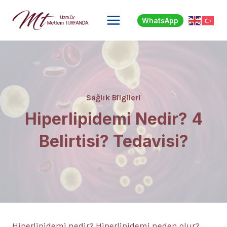
Skip
to
WhatsApp
content
Sağlık Bilgileri
Hiperlipidemi Nedir? 4
Belirtisi? Tedavisi?
Hiperlipidemi nedir? Hiperlipidemi neden olur?