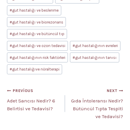
#
gut hastalığı ve beslenme
#
gut hastalığı ve biorezonans
#
gut hastalığı ve bütüncül tıp
#
gut hastalığı ve ozon tedavisi
#
gut hastalığının evreleri
#
gut hastalığının risk faktörleri
#
gut hastalığının tanısı
#
gut hastalığıve nöralterapi
Yazı
PREVIOUS
NEXT
Adet Sancısı Nedir? 6
Gıda İntoleransı Nedir?
gezinmesi
Belirtisi ve Tedavisi?
Bütüncül Tıpta Tespiti
ve Tedavisi?