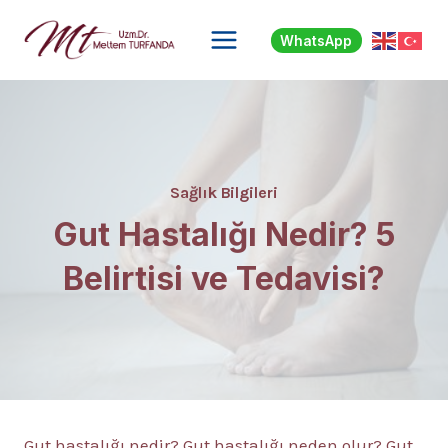
Skip
to
WhatsApp
content
Sağlık Bilgileri
Gut Hastalığı Nedir? 5
Belirtisi ve Tedavisi?
Gut hastalığı nedir? Gut hastalığı neden olur? Gut