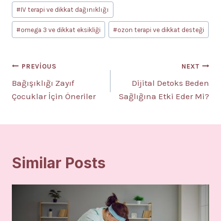
#
IV terapi ve dikkat dağınıklığı
#
omega 3 ve dikkat eksikliği
#
ozon terapi ve dikkat desteği
Yazı
PREVIOUS
NEXT
Bağışıklığı Zayıf
Dijital Detoks Beden
gezinmesi
Çocuklar İçin Öneriler
Sağlığına Etki Eder Mi?
Similar Posts