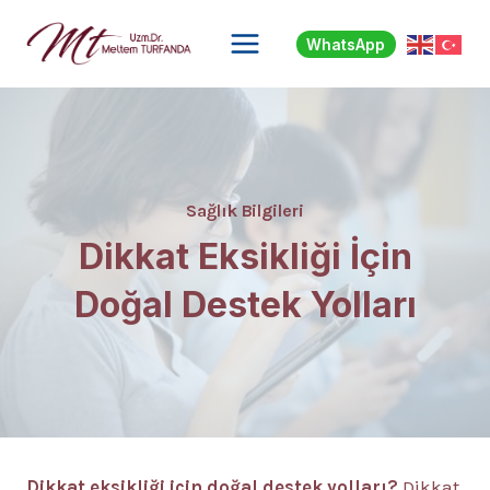
Skip
to
WhatsApp
content
Sağlık Bilgileri
Dikkat Eksikliği İçin
Doğal Destek Yolları
Dikkat eksikliği için doğal destek yolları?
Dikkat