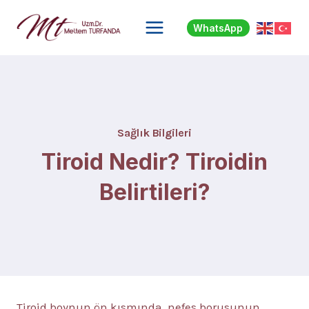
Skip
to
WhatsApp
content
Sağlık Bilgileri
Tiroid Nedir? Tiroidin
Belirtileri?
Tiroid boynun ön kısmında, nefes borusunun