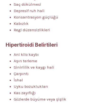
Saç dökülmesi
Depresif ruh hali
Konsantrasyon güçlüğü
Kabızlık
Regl düzensizlikleri
Hipertiroidi Belirtileri
Ani kilo kaybı
Aşırı terleme
Sinirlilik ve kaygı hali
Çarpıntı
İshal
Uyku bozuklukları
Kas zayıflığı
Gözlerde büyüme veya şişlik