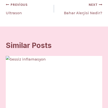
Yazı
PREVIOUS
NEXT
Ultrason
Bahar Alerjisi Nedir?
gezinmesi
Similar Posts