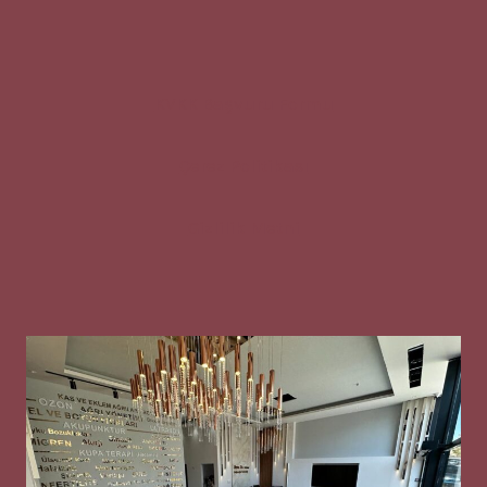
KVKK Başvuru Formu
Çerez Politikası
Gizlilik Metni