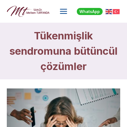
Skip
to
WhatsApp
content
Tükenmişlik
sendromuna bütüncül
çözümler