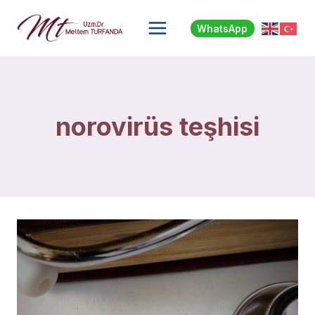
Skip
to
WhatsApp
content
norovirüs teşhisi