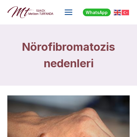
Skip
to
WhatsApp
content
Nörofibromatozis
nedenleri