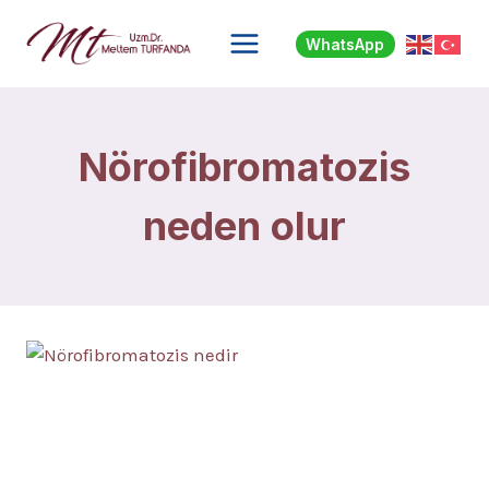
Skip
to
WhatsApp
content
Nörofibromatozis
neden olur