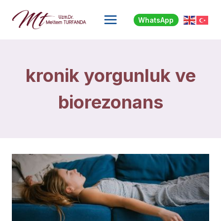
Skip
to
WhatsApp
content
kronik yorgunluk ve
biorezonans