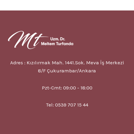
YORGUNLUK
NEDEN
GEÇMIYOR?
BÜTÜNCÜL
TIPTA
ÇÖZÜM
VAR
MI?
Adres : Kızılırmak Mah. 1441.Sok. Meva İş Merkezi
8/F Çukurambar/Ankara
Pzt-Cmt: 09:00 - 18:00
Tel: 0539 707 15 44