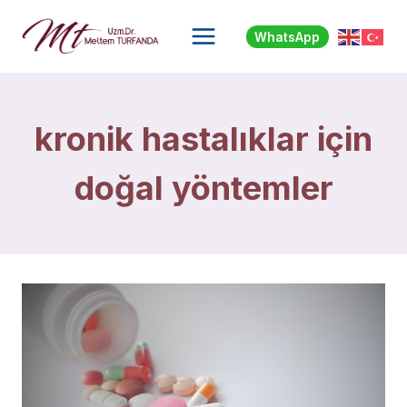
Skip
to
WhatsApp
content
kronik hastalıklar için
doğal yöntemler