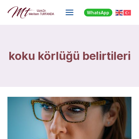
Skip
to
WhatsApp
content
koku körlüğü belirtileri