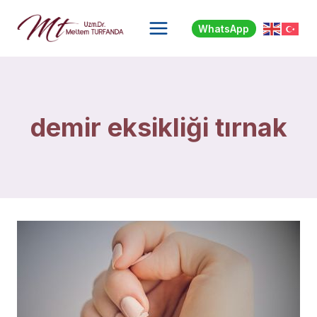
Skip
to
WhatsApp
content
demir eksikliği tırnak