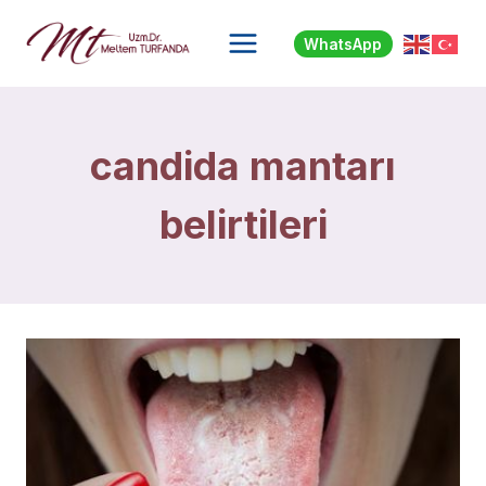
Skip
to
WhatsApp
content
candida mantarı
belirtileri