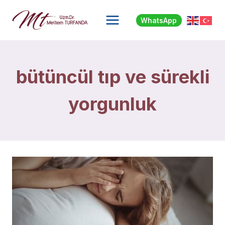
Skip
to
WhatsApp
content
bütüncül tıp ve sürekli
yorgunluk