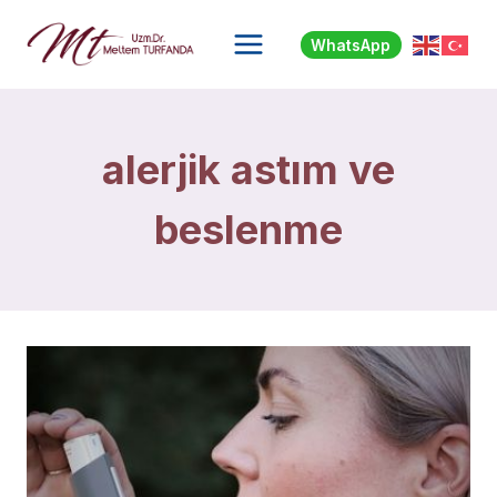
Skip
to
WhatsApp
content
alerjik astım ve
beslenme