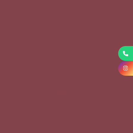
KVKK Başvuru Formu
Çerez Politikası
Gizlilik Metni