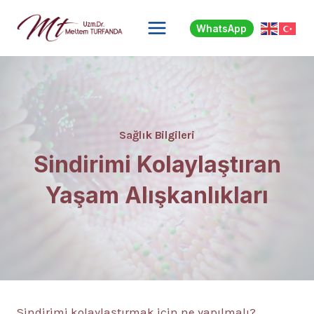
Skip
to
WhatsApp
content
Sağlık Bilgileri
Sindirimi Kolaylaştıran
Yaşam Alışkanlıkları
Sindirimi kolaylaştırmak için ne yapılmalı?