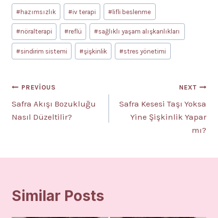
#
hazımsızlık
#
iv terapi
#
lifli beslenme
#
nöralterapi
#
reflü
#
sağlıklı yaşam alışkanlıkları
#
sindirim sistemi
#
şişkinlik
#
stres yönetimi
Yazı
PREVIOUS
NEXT
Safra Akışı Bozukluğu
Safra Kesesi Taşı Yoksa
gezinmesi
Nasıl Düzeltilir?
Yine Şişkinlik Yapar
mı?
Similar Posts